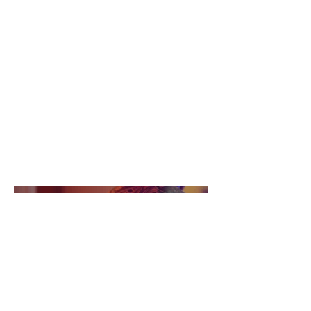
Description du projet. Présentez
une vue d'ensemble ou donnez des
détails sur ce qui vous a inspiré,
comment vous l'avez créé, ou tout
autre élément que vous souhaitez
partager avec les visiteurs. Pour
ajouter des descriptions de projet,
allez à Gérer les projets.