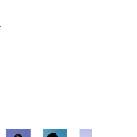
Caroline Lemaire
Back to Portfolio
Mon Portfolio
Bienvenue sur mon portfolio. Vous
trouverez ici une sélection de mes
travaux. Explorez mes projets pour
en savoir plus.